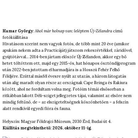
Hamar György
:
Ahol már holnap van: leléptem Új-Zélandra
című
fotókiállítása
Hivatásom szerint nem vagyok fotós, de több mint 20 éve (amikor
apukám nekem adta a Practicáját) játszom rekeszértékkel, záridővel,
gyújtótávval... 2014-ben jártam először Új-Zélandon, akkor egy bő
hetet töltöttem ott, majd egy 2015-ös, hat hónapos ösztöndíjprogram
után 2022-ben jutottam el harmadjára is a Hosszú Fehér Felhő
Földjére. Ezúttal másfél évesre nyúlt az utazás, a három látogatás
után alig maradt olyan része az országnak Cape Reinga és Rakiura
között, ahol ne fordultam volna meg. Fotóim témái elsősorban a
ritkábban lakott Déli-sziget jellegzetes tájai, valamint az elsőre nem
mindig feltűnő, de – az elszigeteltségnek köszönhetően – a felszín
alatt rendkívül egyedi flóra és fauna.
Helyszín: Magyar Földrajzi Múzeum, 2030 Érd, Budai út 4.
Kiállítás megtekinthető: 2026. október 11-ig
.