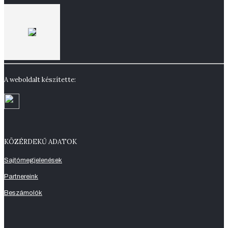
A weboldalt készítette:
KÖZÉRDEKŰ ADATOK
Sajtómegjelenések
Partnereink
Beszámolók