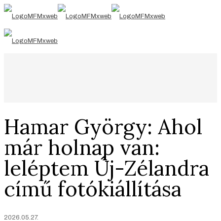
Hamar György: Ahol
már holnap van:
leléptem Új-Zélandra
című fotókiállítása
2026.05.27.