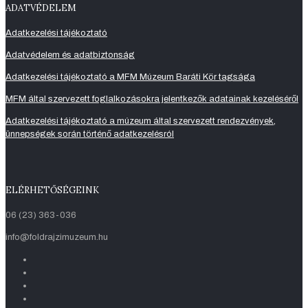
ADATVÉDELEM
Adatkezelési tájékoztató
Adatvédelem és adatbiztonság
Adatkezelési tájékoztató a MFM Múzeum Baráti Kör tagsága
MFM által szervezett foglalkozásokra jelentkezők adatainak kezeléséről
Adatkezelési tájékoztató a múzeum által szervezett rendezvények,
ünnepségek során történő adatkezelésról
ELÉRHETŐSÉGEINK
06 (23) 363-036
info@foldrajzimuzeum.hu